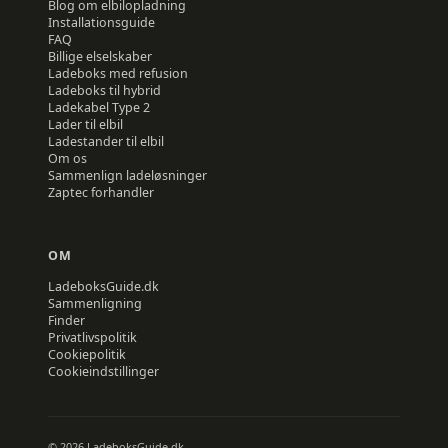
Blog om elbilopladning
Installationsguide
FAQ
Billige elselskaber
Ladeboks med refusion
Ladeboks til hybrid
Ladekabel Type 2
Lader til elbil
Ladestander til elbil
Om os
Sammenlign ladeløsninger
Zaptec forhandler
OM
LadeboksGuide.dk
Sammenligning
Finder
Privatlivspolitik
Cookiepolitik
Cookieindstillinger
© 2026 LadeboksGuide.dk