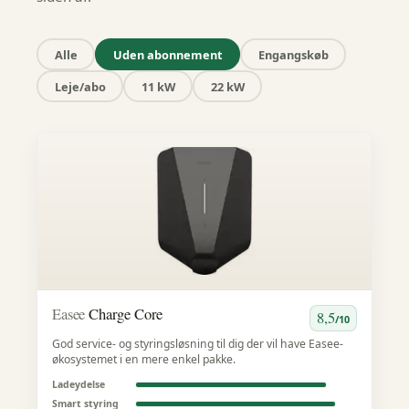
Alle
Uden abonnement
Engangskøb
Leje/abo
11 kW
22 kW
Easee
Charge Core
8,5
/10
God service- og styringsløsning til dig der vil have Easee-
økosystemet i en mere enkel pakke.
Ladeydelse
Smart styring