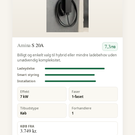
Amina
S 20A
7,3
/10
Billigt og enkelt valg til hybrid eller mindre ladebehov uden
unødvendig kompleksitet.
Ladeydelse
Smart styring
Installation
Effekt
Faser
7 kW
1-faset
Tilbudstype
Forhandlere
Køb
1
KØB FRA
3.749 kr.