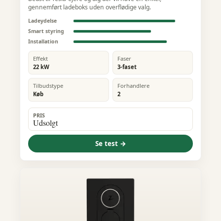
gennemført ladeboks uden overflødige valg.
Ladeydelse
Smart styring
Installation
Effekt
Faser
22 kW
3-faset
Tilbudstype
Forhandlere
Køb
2
PRIS
Udsolgt
Se test →