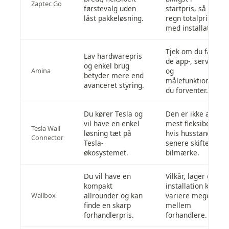
Zaptec Go
førstevalg uden
startpris, så
låst pakkeløsning.
regn totalpris
med installation.
Tjek om du får
Lav hardwarepris
de app-, service-
og enkel brug
Amina
og
betyder mere end
målefunktioner,
avanceret styring.
du forventer.
Du kører Tesla og
Den er ikke altid
vil have en enkel
mest fleksibel,
Tesla Wall
løsning tæt på
hvis husstanden
Connector
Tesla-
senere skifter
økosystemet.
bilmærke.
Du vil have en
Vilkår, lager og
kompakt
installation kan
Wallbox
allrounder og kan
variere meget
finde en skarp
mellem
forhandlerpris.
forhandlere.