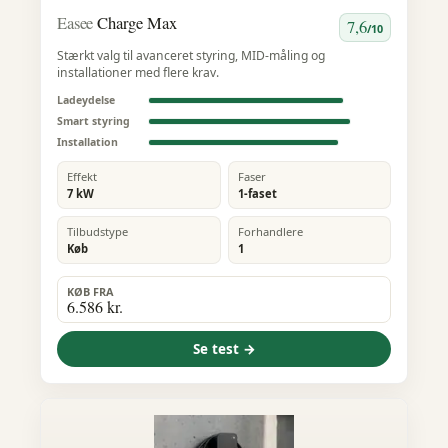
Easee
Charge Max
7,6
/10
Stærkt valg til avanceret styring, MID-måling og
installationer med flere krav.
Ladeydelse
Smart styring
Installation
Effekt
Faser
7 kW
1-faset
Tilbudstype
Forhandlere
Køb
1
KØB FRA
6.586 kr.
Se test →