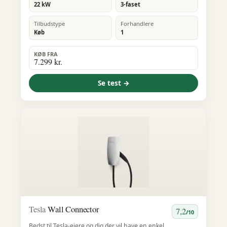
22 kW
3-faset
Tilbudstype
Forhandlere
Køb
1
KØB FRA
7.299 kr.
Se test →
Tesla
Wall Connector
7,2
/10
Bedst til Tesla-ejere og dig der vil have en enkel,