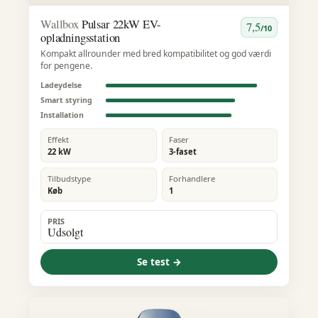
Wallbox
Pulsar 22kW EV-
7,5
/10
opladningsstation
Kompakt allrounder med bred kompatibilitet og god værdi
for pengene.
Ladeydelse
Smart styring
Installation
Effekt
Faser
22 kW
3-faset
Tilbudstype
Forhandlere
Køb
1
PRIS
Udsolgt
Se test →