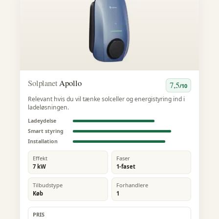
Solplanet
Apollo
7,5
/10
Relevant hvis du vil tænke solceller og energistyring ind i
ladeløsningen.
Ladeydelse
Smart styring
Installation
Effekt
Faser
7 kW
1-faset
Tilbudstype
Forhandlere
Køb
1
PRIS