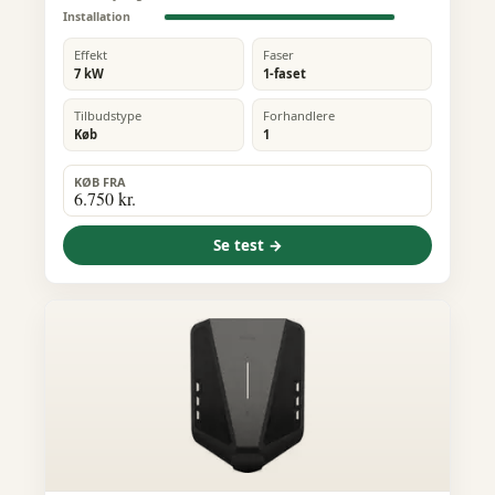
Installation
Effekt
Faser
7 kW
1-faset
Tilbudstype
Forhandlere
Køb
1
KØB FRA
6.750 kr.
Se test →