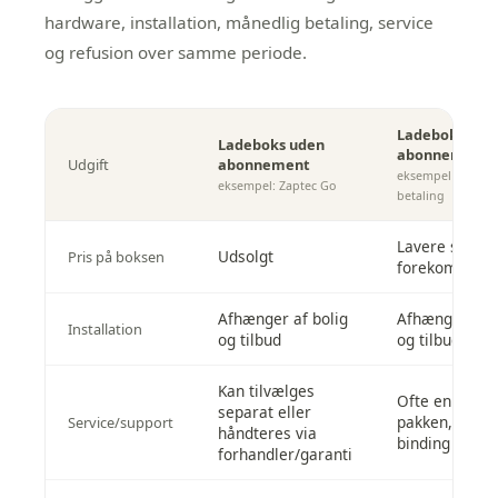
hardware, installation, månedlig betaling, service
og refusion over samme periode.
Ladeboks me
Ladeboks uden
abonnement/s
Udgift
abonnement
eksempel med må
eksempel:
Zaptec Go
betaling
Lavere startp
Udsolgt
Pris på boksen
forekomme
Afhænger af bolig
Afhænger af b
Installation
og tilbud
og tilbud
Kan tilvælges
Ofte en del af
separat eller
pakken, men t
Service/support
håndteres via
binding og op
forhandler/garanti