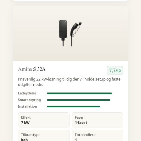
Amina
S 32A
7,7
/10
Prisvenlig 22 kW-løsning til dig der vil holde setup og faste
udgifter nede.
Ladeydelse
Smart styring
Installation
Effekt
Faser
7 kW
1-faset
Tilbudstype
Forhandlere
Køb
1