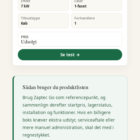
Effekt
Faser
7 kW
1-faset
Tilbudstype
Forhandlere
Køb
1
PRIS
Udsolgt
Se test →
Sådan bruger du produktlisten
Brug Zaptec Go som referencepunkt, og
sammenlign derefter startpris, lagerstatus,
installation og funktioner. Hvis en billigere
boks kræver ekstra udstyr, serviceaftale eller
mere manuel administration, skal det med i
regnestykket.