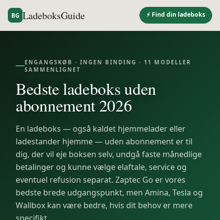
LadeboksGuide
⚡ Find din ladeboks
BG
ENGANGSKØB · INGEN BINDING ·
11
MODELLER
SAMMENLIGNET
Bedste ladeboks uden
abonnement 2026
En ladeboks — også kaldet hjemmelader eller
ladestander hjemme — uden abonnement er til
dig, der vil eje boksen selv, undgå faste månedlige
betalinger og kunne vælge elaftale, service og
eventuel refusion separat. Zaptec Go er vores
bedste brede udgangspunkt, men Amina, Tesla og
Wallbox kan være bedre, hvis dit behov er mere
specifikt.