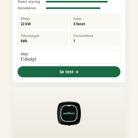
Smart styring
Installation
Effekt
Faser
22 kW
3-faset
Tilbudstype
Forhandlere
Køb
1
PRIS
Udsolgt
Se test →