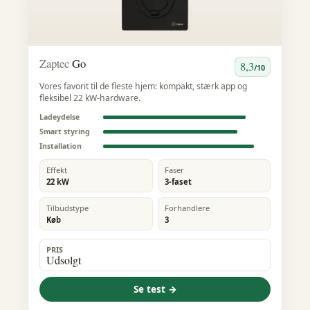
Zaptec
Go
8,3
/10
Vores favorit til de fleste hjem: kompakt, stærk app og
fleksibel 22 kW-hardware.
Ladeydelse
Smart styring
Installation
Effekt
Faser
22 kW
3-faset
Tilbudstype
Forhandlere
Køb
3
PRIS
Udsolgt
Se test →