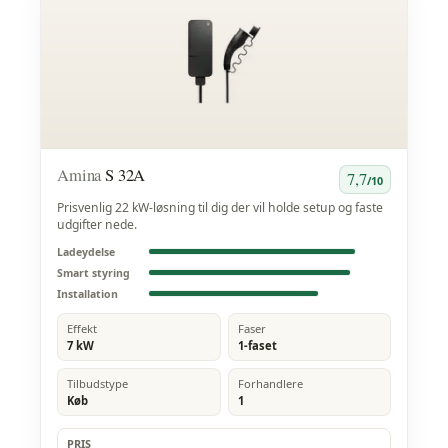
Amina
S 32A
7,7
/10
Prisvenlig 22 kW-løsning til dig der vil holde setup og faste
udgifter nede.
Ladeydelse
Smart styring
Installation
Effekt
Faser
7 kW
1-faset
Tilbudstype
Forhandlere
Køb
1
PRIS