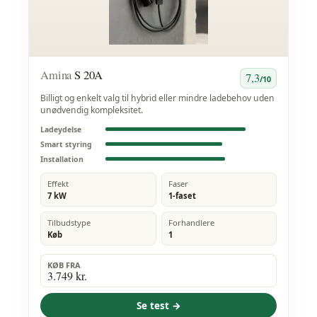
Amina
S 20A
7,3
/10
Billigt og enkelt valg til hybrid eller mindre ladebehov uden
unødvendig kompleksitet.
Ladeydelse
Smart styring
Installation
Effekt
Faser
7 kW
1-faset
Tilbudstype
Forhandlere
Køb
1
KØB FRA
3.749 kr.
Se test →