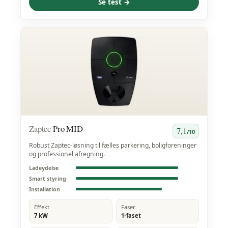
Se test →
Zaptec
Pro MID
7,1
/10
Robust Zaptec-løsning til fælles parkering, boligforeninger
og professionel afregning.
Ladeydelse
Smart styring
Installation
Effekt
Faser
7 kW
1-faset