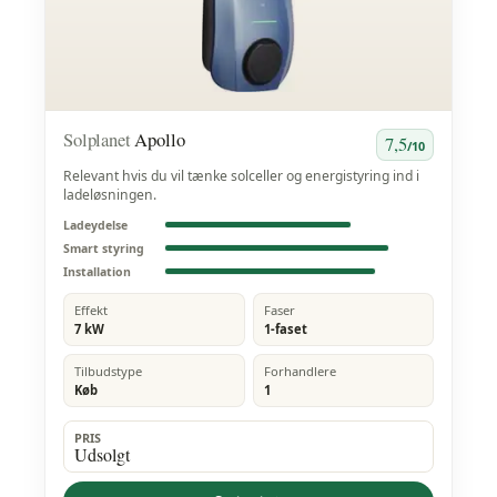
Solplanet
Apollo
7,5
/10
Relevant hvis du vil tænke solceller og energistyring ind i
ladeløsningen.
Ladeydelse
Smart styring
Installation
Effekt
Faser
7 kW
1-faset
Tilbudstype
Forhandlere
Køb
1
PRIS
Udsolgt