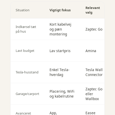
Relevant
Situation
Vigtigt fokus
F
valg
Kort kabelvej
T
Indkørsel tæt
og pæn
Zaptec Go
l
på hus
montering
o
F
Lavt budget
Lav startpris
Amina
s
t
I
Enkel Tesla-
Tesla Wall
Tesla-husstand
b
hverdag
Connector
f
Zaptec Go
Placering, WiFi
F
Garage/carport
eller
og kabelrutine
s
Wallbox
App,
Easee
Avanceret