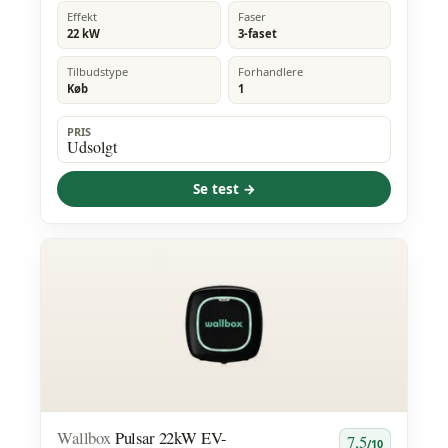
Effekt
Faser
22 kW
3-faset
Tilbudstype
Forhandlere
Køb
1
PRIS
Udsolgt
Se test →
Wallbox
Pulsar 22kW EV-
7,5
/10