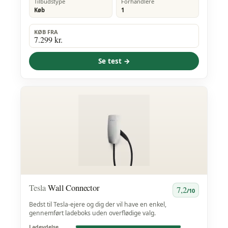
Tilbudstype
Forhandlere
Køb
1
KØB FRA
7.299 kr.
Se test →
Tesla
Wall Connector
7,2
/10
Bedst til Tesla-ejere og dig der vil have en enkel,
gennemført ladeboks uden overflødige valg.
Ladeydelse