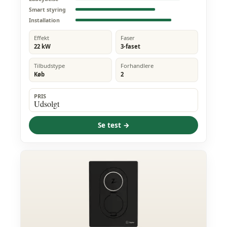
Smart styring
Installation
Effekt
Faser
22 kW
3-faset
Tilbudstype
Forhandlere
Køb
2
PRIS
Udsolgt
Se test →