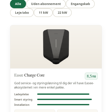
Alle
Uden abonnement
Engangskøb
Leje/abo
11 kW
22 kW
Easee
Charge Core
8,5
/10
God service- og styringsløsning til dig der vil have Easee-
økosystemet i en mere enkel pakke.
Ladeydelse
Smart styring
Installation