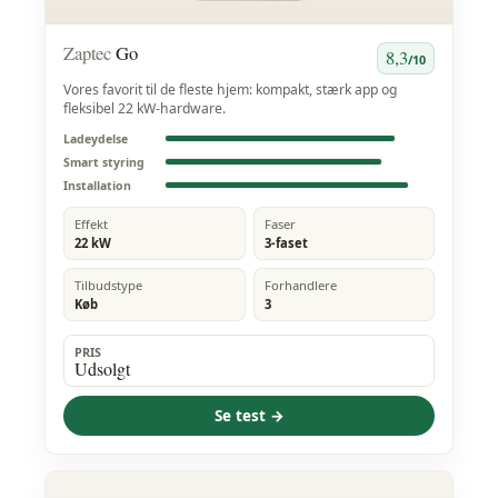
Zaptec
Go
8,3
/10
Vores favorit til de fleste hjem: kompakt, stærk app og
fleksibel 22 kW-hardware.
Ladeydelse
Smart styring
Installation
Effekt
Faser
22 kW
3-faset
Tilbudstype
Forhandlere
Køb
3
PRIS
Udsolgt
Se test →