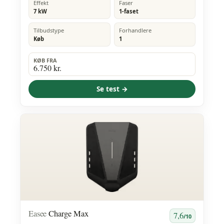
Effekt
Faser
7 kW
1-faset
Tilbudstype
Forhandlere
Køb
1
KØB FRA
6.750 kr.
Se test →
Easee
Charge Max
7,6
/10