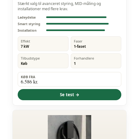
Stærkt valg til avanceret styring, MID-måling og
installationer med flere krav.
Ladeydelse
Smart styring
Installation
Effekt
Faser
7 kW
1-faset
Tilbudstype
Forhandlere
Køb
1
KØB FRA
6.586 kr.
Se test →