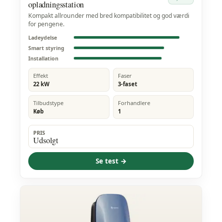
opladningsstation
Kompakt allrounder med bred kompatibilitet og god værdi
for pengene.
Ladeydelse
Smart styring
Installation
Effekt
Faser
22 kW
3-faset
Tilbudstype
Forhandlere
Køb
1
PRIS
Udsolgt
Se test →