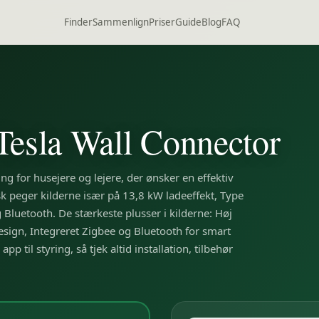
Finder
Sammenlign
Priser
Guide
Blog
FAQ
Tesla Wall Connector
g for husejere og lejere, der ønsker en effektiv
sk peger kilderne især på 13,8 kW ladeeffekt, Type
g Bluetooth. De stærkeste plusser i kilderne: Høj
design, Integreret Zigbee og Bluetooth for smart
p til styring, så tjek altid installation, tilbehør