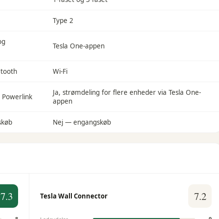
Type 2
og
Tesla One-appen
etooth
Wi-Fi
Ja, strømdeling for flere enheder via Tesla One-
 Powerlink
appen
skøb
Nej — engangskøb
7.3
7.2
Tesla Wall Connector