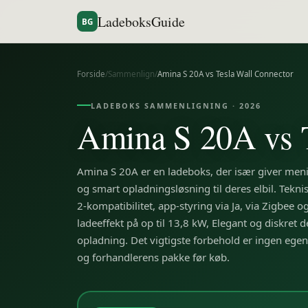
LadeboksGuide
BG
Forside
/
Sammenlign
/
Amina S 20A
vs
Tesla Wall Connector
LADEBOKS SAMMENLIGNING ·
2026
Amina S 20A
vs
Amina S 20A er en ladeboks, der især giver menin
og smart opladningsløsning til deres elbil. Tekni
2-kompatibilitet, app-styring via Ja, via Zigbee o
ladeeffekt på op til 13,8 kW, Elegant og diskret 
opladning. Det vigtigste forbehold er ingen egen ap
og forhandlerens pakke før køb.