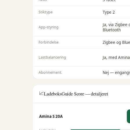
Stiktype
Type 2
Ja, via Zigbee 
App-styring
Bluetooth
Forbindelse
Zigbee og Blu
Lastbalancering
Ja, med Amina
Abonnement
Nej — engang
📈
LadeboksGuide Score — detaljeret
Amina S 20A