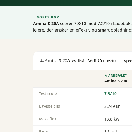
VORES DOM
Amina S 20A
scorer 7.3/10 mod 7.2/10 i Ladebok
lejere, der ønsker en effektiv og smart opladnings
📊
Amina S 20A
vs
Tesla Wall Connector
— spec 
★ ANBEFALET
Amina S 20A
Test-score
7.3
/10
Laveste pris
3.749 kr.
Max effekt
13,8 kW
Faser
3-faset