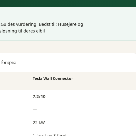
sGuides vurdering
.
Bedst til: Husejere og
løsning til deres elbil
for spec
Tesla Wall Connector
7.2
/10
—
22 kW
1-faset og 3-faset