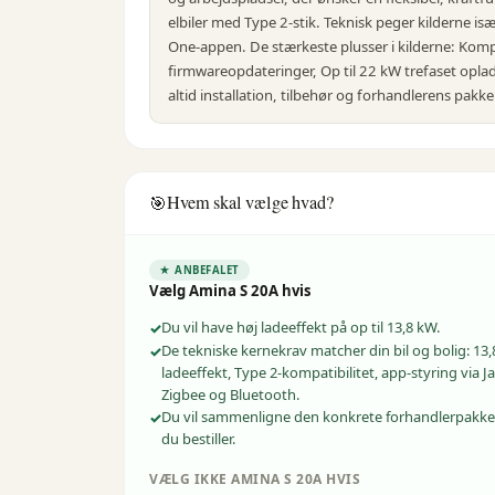
elbiler med Type 2-stik. Teknisk peger kilderne is
One-appen. De stærkeste plusser i kilderne: Kompat
firmwareopdateringer, Op til 22 kW trefaset opladni
altid installation, tilbehør og forhandlerens pakke
Hvem skal vælge hvad?
🎯
★ ANBEFALET
Vælg
Amina S 20A
hvis
Du vil have høj ladeeffekt på op til 13,8 kW.
De tekniske kernekrav matcher din bil og bolig: 13
ladeeffekt, Type 2-kompatibilitet, app-styring via Ja
Zigbee og Bluetooth.
Du vil sammenligne den konkrete forhandlerpakke
du bestiller.
VÆLG IKKE
AMINA
S 20A
HVIS