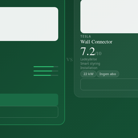
TESLA
Wall Connector
7.2
/10
vs
Ladeydelse
Smart styring
Installation
22 kW
Ingen abo