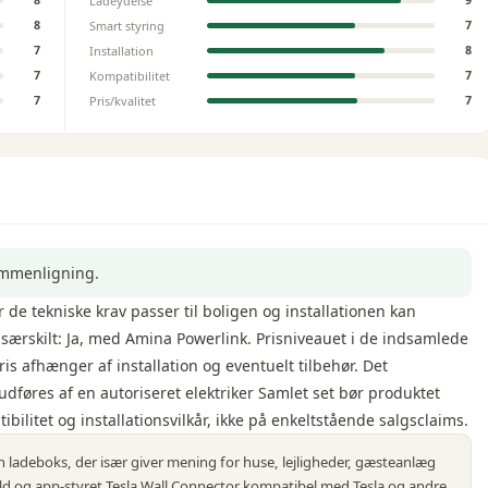
Ladeydelse
8
9
Smart styring
8
7
Installation
7
8
Kompatibilitet
7
7
Pris/kvalitet
7
7
ammenligning.
 de tekniske krav passer til boligen og installationen kan
 særskilt: Ja, med Amina Powerlink. Prisniveauet i de indsamlede
ris afhænger af installation og eventuelt tilbehør. Det
 udføres af en autoriseret elektriker Samlet set bør produktet
ilitet og installationsvilkår, ikke på enkeltstående salgsclaims.
n ladeboks, der især giver mening for huse, lejligheder, gæsteanlæg
fuld og app-styret Tesla Wall Connector kompatibel med Tesla og andre