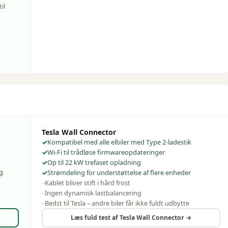
il
Tesla Wall Connector
Kompatibel med alle elbiler med Type 2-ladestik
Wi-Fi til trådløse firmwareopdateringer
Op til 22 kW trefaset opladning
g
Strømdeling for understøttelse af flere enheder
Kablet bliver stift i hård frost
Ingen dynamisk lastbalancering
Bedst til Tesla – andre biler får ikke fuldt udbytte
Læs fuld test af
Tesla Wall Connector
→