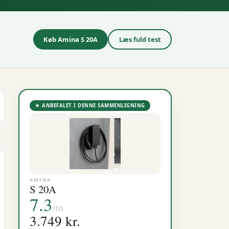
Køb
Amina
S 20A
Læs fuld test
★ ANBEFALET I DENNE SAMMENLIGNING
AMINA
S 20A
7.3
/10
3.749 kr.