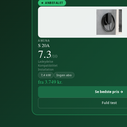
★ ANBEFALET
AMINA
S 20A
7.3
/10
Ladeydelse
Kompatibilitet
Installation
7,4 kW
Ingen abo
fra
3.749 kr.
Se bedste pris →
Fuld test