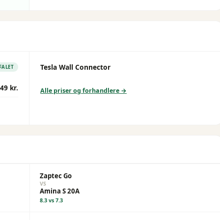
Tesla Wall Connector
FALET
49 kr.
Alle priser og forhandlere →
Zaptec Go
VS
Amina S 20A
8.3
vs
7.3