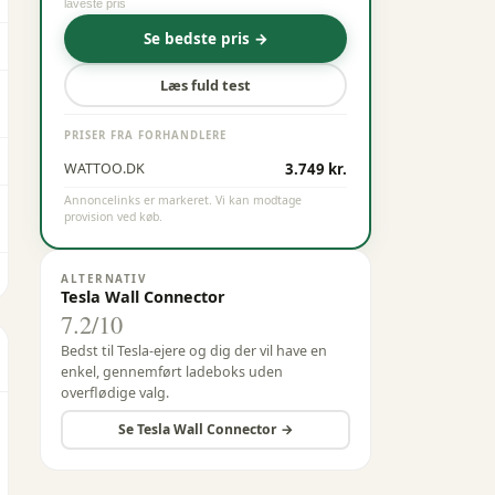
laveste pris
Se bedste pris →
Læs fuld test
PRISER FRA FORHANDLERE
3.749 kr.
WATTOO.DK
Annoncelinks er markeret. Vi kan modtage
provision ved køb.
ALTERNATIV
Tesla Wall Connector
7.2
/10
Bedst til Tesla-ejere og dig der vil have en
enkel, gennemført ladeboks uden
overflødige valg.
Se
Tesla
Wall Connector
→