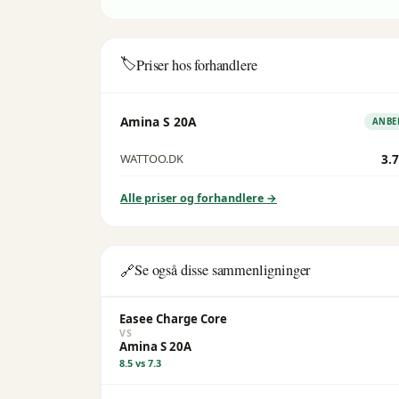
🏷️
Priser hos forhandlere
Amina S 20A
ANBE
3.7
WATTOO.DK
Alle priser og forhandlere →
Se også disse sammenligninger
🔗
Easee Charge Core
VS
Amina S 20A
8.5
vs
7.3