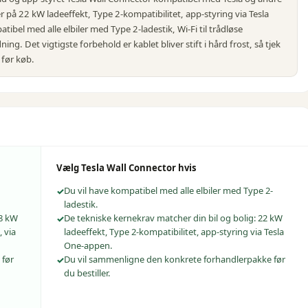
ær på 22 kW ladeeffekt, Type 2-kompatibilitet, app-styring via Tesla
ibel med alle elbiler med Type 2-ladestik, Wi-Fi til trådløse
ng. Det vigtigste forbehold er kablet bliver stift i hård frost, så tjek
 før køb.
Vælg
Tesla Wall Connector
hvis
Du vil have kompatibel med alle elbiler med Type 2-
ladestik.
,8 kW
De tekniske kernekrav matcher din bil og bolig: 22 kW
, via
ladeeffekt, Type 2-kompatibilitet, app-styring via Tesla
One-appen.
 før
Du vil sammenligne den konkrete forhandlerpakke før
du bestiller.