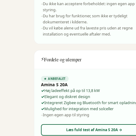
Du ikke kan acceptere forbeholdet: ingen egen app t
styring.
Du har brug for funktioner, som ikke er tydeligt
dokumenteret i kilderne.
Du vil købe alene ud fra laveste pris uden at regne
installation og eventuelle aftaler med.
⚡
Fordele og ulemper
★ ANBEFALET
Amina S 20A
Høj ladeeffekt på op til 13,8 kW
Elegant og diskret design
Integreret Zigbee og Bluetooth for smart opladnin
Mulighed for integration med solceller
Ingen egen app til styring
Læs fuld test af
Amina S 20A
→