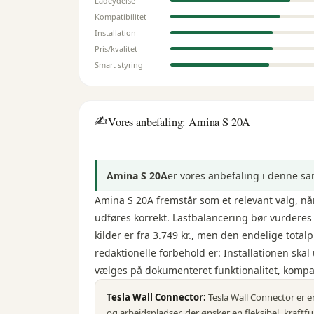
Ladeydelse
Kompatibilitet
Installation
Pris/kvalitet
Smart styring
✍️
Vores anbefaling: Amina S 20A
Amina S 20A
er vores anbefaling i denne s
Amina S 20A fremstår som et relevant valg, når
udføres korrekt. Lastbalancering bør vurderes
kilder er fra 3.749 kr., men den endelige totalp
redaktionelle forbehold er: Installationen skal
vælges på dokumenteret funktionalitet, kompatib
Tesla Wall Connector
:
Tesla Wall Connector er e
og arbejdspladser, der ønsker en fleksibel, kraft