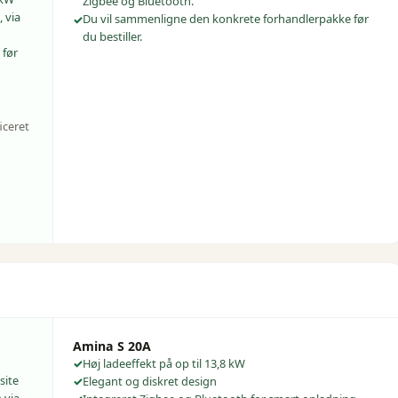
Zigbee og Bluetooth.
, via
Du vil sammenligne den konkrete forhandlerpakke før
du bestiller.
 før
iceret
Amina S 20A
Høj ladeeffekt på op til 13,8 kW
site
Elegant og diskret design
 via