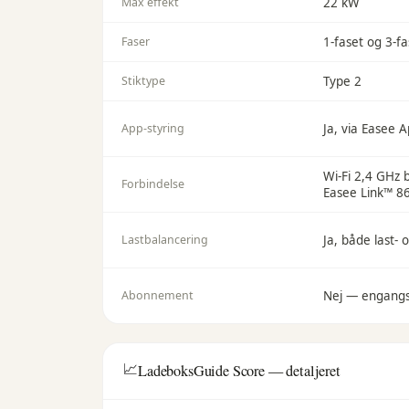
Max effekt
22 kW
Faser
1-faset og 3-fa
Stiktype
Type 2
App-styring
Ja, via Easee 
Wi-Fi 2,4 GHz 
Forbindelse
Easee Link™ 8
Lastbalancering
Ja, både last-
Abonnement
Nej — engang
📈
LadeboksGuide Score — detaljeret