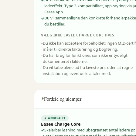
ladeeffekt, Type 2-kompatibilitet, app-styring via Ja
Easee App.
Du vil sammenligne den konkrete forhandlerpakke
du bestiller.
VÆLG IKKE
EASEE
CHARGE CORE
HVIS
Du ikke kan acceptere forbeholdet: ingen MID-certif
måler til direkte fakturering og bogføring.
Du har brug for funktioner, som ikke er tydeligt
dokumenteret i kilderne.
Du vil købe alene ud fra laveste pris uden at regne
installation og eventuelle aftaler med.
⚡
Fordele og ulemper
★ ANBEFALET
Easee Charge Core
Skalerbar løsning med ubegrænset antal ladere pr. 
Intelligent energistyring med lokal kommunikation