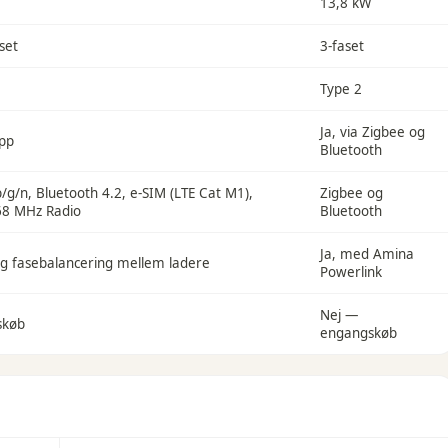
13,8 kW
set
3-faset
Type 2
Ja, via Zigbee og
App
Bluetooth
b/g/n, Bluetooth 4.2, e-SIM (LTE Cat M1),
Zigbee og
68 MHz Radio
Bluetooth
Ja, med Amina
 og fasebalancering mellem ladere
Powerlink
Nej —
skøb
engangskøb