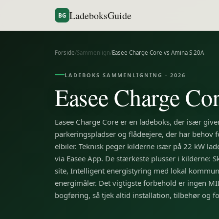
LadeboksGuide
BG
Forside
/
Sammenlign
/
Easee Charge Core
vs
Amina S 20A
LADEBOKS SAMMENLIGNING ·
2026
Easee Charge Co
Easee Charge Core er en ladeboks, der især give
parkeringspladser og flådeejere, der har behov fo
elbiler. Teknisk peger kilderne især på 22 kW lade
via Easee App. De stærkeste plusser i kilderne: 
site, Intelligent energistyring med lokal kommuni
energimåler. Det vigtigste forbehold er ingen MID-
bogføring, så tjek altid installation, tilbehør og