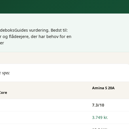
LadeboksGuides vurdering
.
Bedst til:
 og flådeejere, der har behov for en
ler
r spec
Amina S 20A
Core
7.3
/10
3.749 kr.