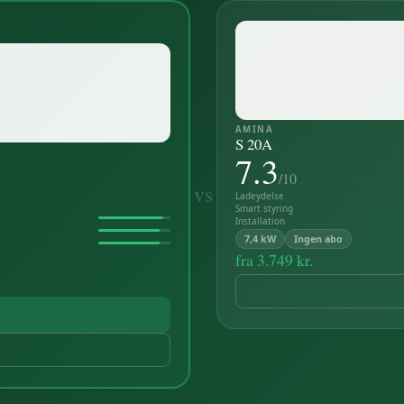
AMINA
S 20A
7.3
/10
vs
Ladeydelse
Smart styring
Installation
7,4 kW
Ingen abo
fra
3.749 kr.