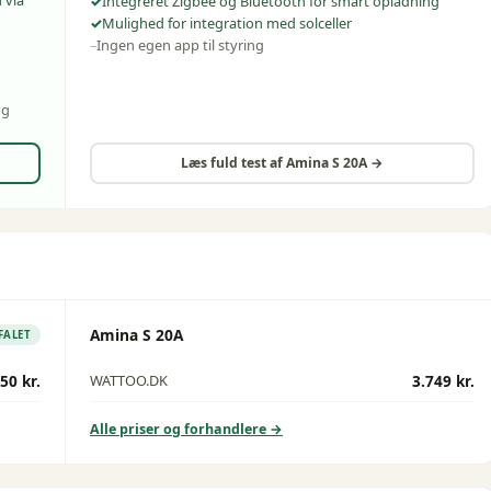
Integreret Zigbee og Bluetooth for smart opladning
Mulighed for integration med solceller
Ingen egen app til styring
og
Læs fuld test af
Amina S 20A
→
Amina S 20A
FALET
50 kr.
3.749 kr.
WATTOO.DK
Alle priser og forhandlere →