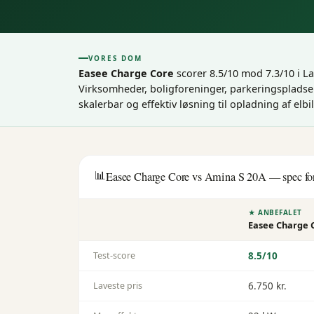
VORES DOM
Easee Charge Core
scorer 8.5/10 mod 7.3/10 i 
Virksomheder, boligforeninger, parkeringspladser
skalerbar og effektiv løsning til opladning af elbi
📊
Easee Charge Core
vs
Amina S 20A
— spec fo
★ ANBEFALET
Easee Charge 
Test-score
8.5
/10
Laveste pris
6.750 kr.