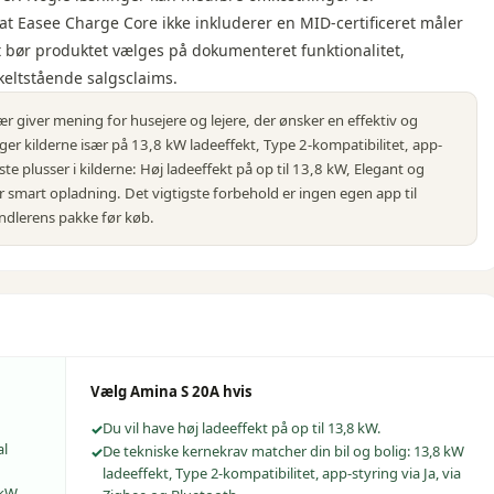
t Easee Charge Core ikke inkluderer en MID-certificeret måler
et bør produktet vælges på dokumenteret funktionalitet,
nkeltstående salgsclaims.
r giver mening for husejere og lejere, der ønsker en effektiv og
eger kilderne især på 13,8 kW ladeeffekt, Type 2-kompatibilitet, app-
te plusser i kilderne: Høj ladeeffekt på op til 13,8 kW, Elegant og
r smart opladning. Det vigtigste forbehold er ingen egen app til
handlerens pakke før køb.
Vælg
Amina S 20A
hvis
Du vil have høj ladeeffekt på op til 13,8 kW.
al
De tekniske kernekrav matcher din bil og bolig: 13,8 kW
ladeeffekt, Type 2-kompatibilitet, app-styring via Ja, via
 kW