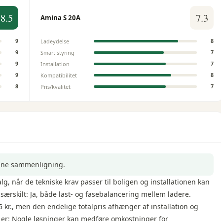
8.5
7.3
Amina S 20A
Ladeydelse
9
8
Smart styring
9
7
Installation
9
7
Kompatibilitet
9
8
Pris/kvalitet
8
7
enne sammenligning.
g, når de tekniske krav passer til boligen og installationen kan
særskilt: Ja, både last- og fasebalancering mellem ladere.
5 kr., men den endelige totalpris afhænger af installation og
ld er: Nogle løsninger kan medføre omkostninger for