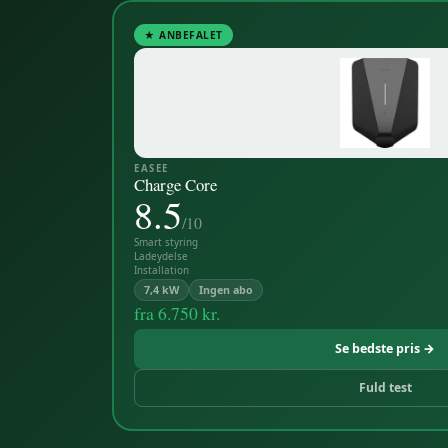
★ ANBEFALET
EASEE
Charge Core
8.5
/10
Smart styring
Ladeydelse
Installation
7,4 kW
Ingen abo
fra
6.750 kr.
Se bedste pris →
Fuld test