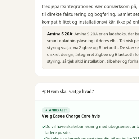
tredjepartsintegrationer. Vær opmærksom på, a
til direkte fakturering og bogføring. Samlet s
kompatibilitet og installationsvilkår, ikke på e
Amina S 20A
:
Amina S 20A er en ladeboks, der isæ
smart opladningsløsning til deres elbil. Teknisk p
styring via Ja, via Zigbee og Bluetooth. De stærkes
diskret design, Integreret Zigbee og Bluetooth fo
styring, så tjek altid installation, tilbehør og for
Hvem skal vælge hvad?
🎯
★ ANBEFALET
Vælg
Easee Charge Core
hvis
Du vil have skalerbar løsning med ubegrænset ant
ladere pr. site.
De tekniske kernekrav matcher din bil og bolig: 22