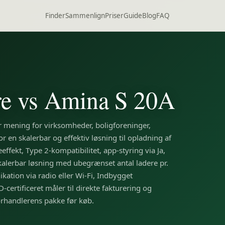
Finder
Sammenlign
Priser
Guide
Blog
FAQ
re
vs
Amina S 20A
r mening for virksomheder, boligforeninger,
r en skalerbar og effektiv løsning til opladning af
effekt, Type 2-kompatibilitet, app-styring via Ja,
Skalerbar løsning med ubegrænset antal ladere pr.
kation via radio eller Wi-Fi, Indbygget
certificeret måler til direkte fakturering og
 forhandlerens pakke før køb.