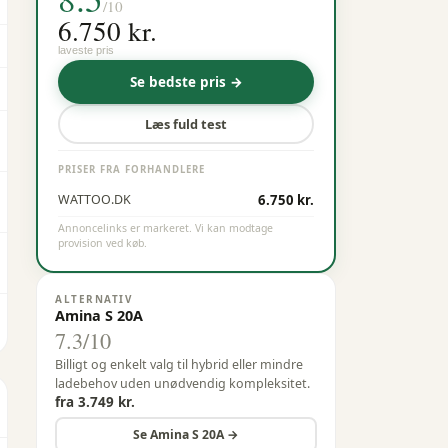
/10
6.750 kr.
laveste pris
Se bedste pris →
Læs fuld test
PRISER FRA FORHANDLERE
6.750 kr.
WATTOO.DK
Annoncelinks er markeret. Vi kan modtage
provision ved køb.
ALTERNATIV
Amina S 20A
7.3
/10
Billigt og enkelt valg til hybrid eller mindre
ladebehov uden unødvendig kompleksitet.
fra
3.749 kr.
Se
Amina
S 20A
→