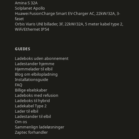
Amina
S 32A
Solplanet
Apollo
Huawei
FusionCharge Smart EV-Charger AC, 22kW/32A, 3-
faset
Orbis
Viaris UNI billader, 3F, 22kW/32A, 5 meter kabel type 2,
WiFi/Ethernet IP54
GUIDES
Ladeboks uden abonnement
Ladestander hjemme
Hjemmelader til elbil
Blog om elbilopladning
Installationsguide
FAQ
Billige elselskaber
Ladeboks med refusion
Ladeboks til hybrid
Ladekabel Type 2
Lader til elbil
Ladestander til elbil
Om os
Sammenlign ladeløsninger
Zaptec forhandler