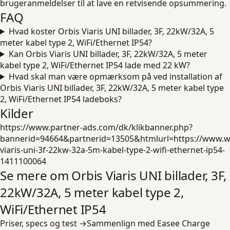
brugeranmeldelser til at lave en retvisende opsummering.
FAQ
Hvad koster Orbis Viaris UNI billader, 3F, 22kW/32A, 5
meter kabel type 2, WiFi/Ethernet IP54?
Kan Orbis Viaris UNI billader, 3F, 22kW/32A, 5 meter
kabel type 2, WiFi/Ethernet IP54 lade med 22 kW?
Hvad skal man være opmærksom på ved installation af
Orbis Viaris UNI billader, 3F, 22kW/32A, 5 meter kabel type
2, WiFi/Ethernet IP54 ladeboks?
Kilder
https://www.partner-ads.com/dk/klikbanner.php?
bannerid=94664&partnerid=13505&htmlurl=https://www.wa
viaris-uni-3f-22kw-32a-5m-kabel-type-2-wifi-ethernet-ip54-
1411100064
Se mere om
Orbis
Viaris UNI billader, 3F,
22kW/32A, 5 meter kabel type 2,
WiFi/Ethernet IP54
Priser, specs og test →
Sammenlign med
Easee
Charge