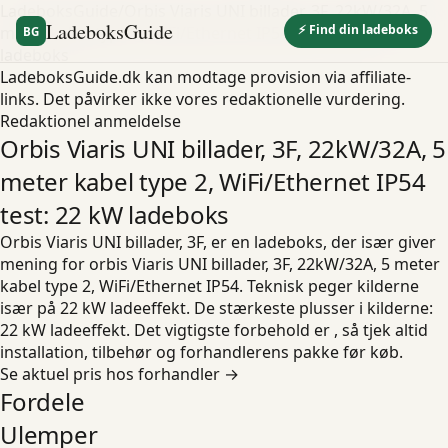
LadeboksGuide
/
Orbis Viaris UNI billader, 3F, 22kW/32A, 5
LadeboksGuide
⚡ Find din ladeboks
meter kabel type 2, WiFi/Ethernet IP54 test: 22 kW
BG
ladeboks
LadeboksGuide.dk kan modtage provision via affiliate-
links. Det påvirker ikke vores redaktionelle vurdering.
Redaktionel anmeldelse
Orbis Viaris UNI billader, 3F, 22kW/32A, 5
meter kabel type 2, WiFi/Ethernet IP54
test: 22 kW ladeboks
Orbis Viaris UNI billader, 3F, er en ladeboks, der især giver
mening for orbis Viaris UNI billader, 3F, 22kW/32A, 5 meter
kabel type 2, WiFi/Ethernet IP54. Teknisk peger kilderne
især på 22 kW ladeeffekt. De stærkeste plusser i kilderne:
22 kW ladeeffekt. Det vigtigste forbehold er , så tjek altid
installation, tilbehør og forhandlerens pakke før køb.
Se aktuel pris hos forhandler →
Fordele
Ulemper